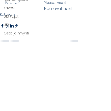
Tytöt U14:			Yksisarviset
Kavo90
				Nauravat nakit
Katukoris
U13 Pojat
U12
Osto ja myynti
Comments
Write a comment...