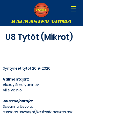
U8 Tytöt (Mikrot)
Syntyneet tytöt
2019-2020
Valmentajat:
Alexey Smolyaninov
Ville Vainio
Joukkuejohtaja:
Susanna Usvola,
susanna.usvola(at)kaukastenvoima.net