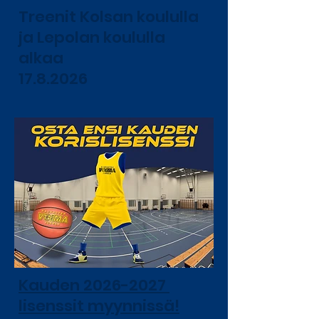
Treenit Kolsan koululla
ja Lepolan koululla
alkaa
17.8.2026
Kauden
2026-2027
lisenssit myynnissä!