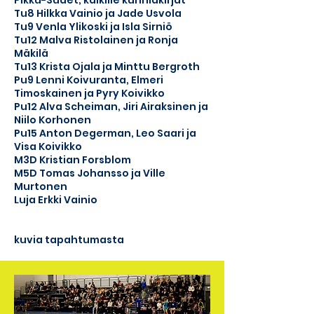
Pikku-Sudet, kaikille kunniakirjat
Tu8 Hilkka Vainio ja Jade Usvola
Tu9 Venla Ylikoski ja Isla Sirniö
Tu12 Malva Ristolainen ja Ronja
Mäkilä
Tu13 Krista Ojala ja Minttu Bergroth
Pu9 Lenni Koivuranta, Elmeri
Timoskainen ja Pyry Koivikko
Pu12 Alva Scheiman, Jiri Airaksinen ja
Niilo Korhonen
Pu15 Anton Degerman, Leo Saari ja
Visa Koivikko
M3D Kristian Forsblom
M5D Tomas Johansso ja Ville
Murtonen
Luja Erkki Vainio
kuvia tapahtumasta