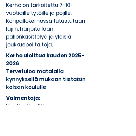
Kerho on tarkoitettu 7-10-
vuotiaille tytöille ja pojille.
Koripallokerhossa tutustutaan
lajiin, harjoitellaan
pallonkäsittelyä ja yleisiä
joukkuepelitaitoja.
Kerho aloittaa kauden
2025-
2026
Tervetuloa matalalla
kynnyksellä mukaan tiistaisin
kolsan koululle
Valmentaja:
Visa Koivikko, Otto
Yhteyshenkilö:
Jarmo Laiho